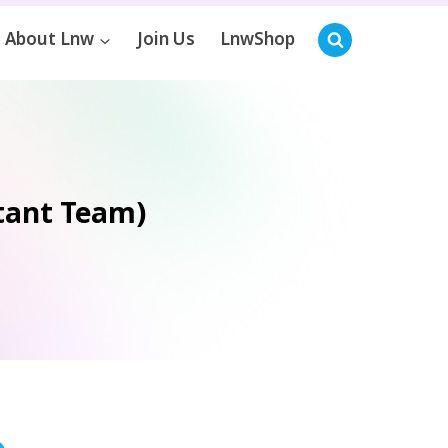
About Lnw
Join Us
LnwShop
ltant Team)