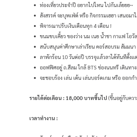
ท่องเที่ยวประจำปี อยากไปไหน ไปกันเล้ยยย~
สังสรรค์ จะบุพเฟ่ต์ หรือ กิจกรรมเฮฮา เสนอมา
พิจารณาปรับเงินเดือนทุก 4 เดือน !
ขนมขบเคี้ยว ของว่าง นม เนย น้ำชา กาแฟ โอวั
สนับสนุนค่าศึกษาเล่าเรียน คอร์สอบรม สัมมน
ลาพักร้อน 10 วันต่อปี บรรจุแล้วลาได้ทันทีตั้ง
ออฟฟิศอยู่ ถ.สีลม ใกล้ BTS ช่องนนทรี เดินทา
จะชอบร้อง เล่น เต้น เล่นบอร์ดเกม หรือ ออกกำลั
รายได้ต่อเดือน : 18,000 บาทขึ้นไป
(ขึ้นอยู่กับค
เวลาทำงาน :