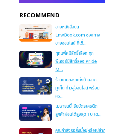
RECOMMEND
ขายหนังสือบน
LnwBook.com ช่องทาง
ขายออนไลน์ ที่เชื่…
ทุกแพ็คมีสิทธิ์เลือก ทุก
ฟีเจอร์มีสิทธิ์ลอง Pride
M…
ร้านขายของแต่งบ้านจาก
ภูเก็ต ก้าวสู่ออนไลน์ พร้อม
คร…
เมษายนนี้! รับบัตรเครดิต
ลูกค้าผ่อนได้สูงสุด 10 เด…
คุณกำลังรอสิ่งนี้อยู่หรือเปล่า?