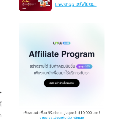
LnwShop เสิร์ฟโปรอ…
้
เพียงแนะนำเพื่อน ก็รับค่าคอมสูงสุดกว่า ฿10,000 บาท !
n
อ่านรายละเอียดเพิ่มเติม คลิกเลย