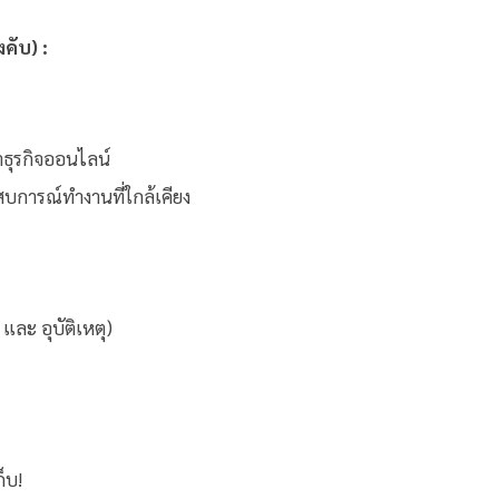
คับ) :
ำธุรกิจออนไลน์
สบการณ์ทำงานที่ใกล้เคียง
และ อุบัติเหตุ)
็บ!