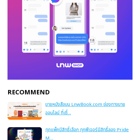
RECOMMEND
ขายหนังสือบน LnwBook.com ช่องทางขาย
ออนไลน์ ที่เชื่…
ทุกแพ็คมีสิทธิ์เลือก ทุกฟีเจอร์มีสิทธิ์ลอง Pride
M…