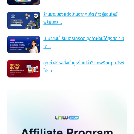
ร้านขายของแต่งบ้านจากภูเก็ต ก้าวสู่ออนไลน์
พร้อมคร…
เมษายนนี้! รับบัตรเครดิต ลูกค้าผ่อนได้สูงสุด 10
เด…
คุณกำลังรอสิ่งนี้อยู่หรือเปล่า? LnwShop เสิร์ฟ
โปรอ…