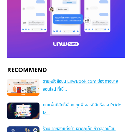
RECOMMEND
ขายหนังสือบน LnwBook.com ช่องทางขาย
ออนไลน์ ที่เชื่…
ทุกแพ็คมีสิทธิ์เลือก ทุกฟีเจอร์มีสิทธิ์ลอง Pride
M…
ร้านขายของแต่งบ้านจากภูเก็ต ก้าวสู่ออนไลน์