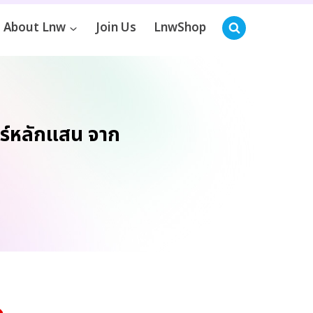
About Lnw
Join Us
LnwShop
อร์หลักแสน จาก