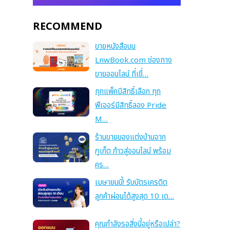
RECOMMEND
ขายหนังสือบน
LnwBook.com ช่องทาง
ขายออนไลน์ ที่เชื่…
ทุกแพ็คมีสิทธิ์เลือก ทุก
ฟีเจอร์มีสิทธิ์ลอง Pride
M…
ร้านขายของแต่งบ้านจาก
ภูเก็ต ก้าวสู่ออนไลน์ พร้อม
คร…
เมษายนนี้! รับบัตรเครดิต
ลูกค้าผ่อนได้สูงสุด 10 เด…
คุณกำลังรอสิ่งนี้อยู่หรือเปล่า?