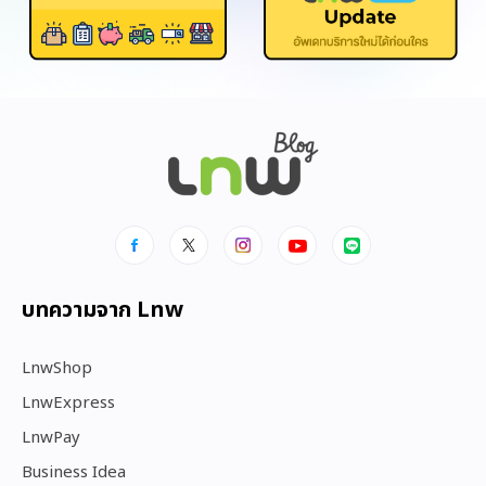
บทความจาก Lnw
LnwShop
LnwExpress
LnwPay
Business Idea