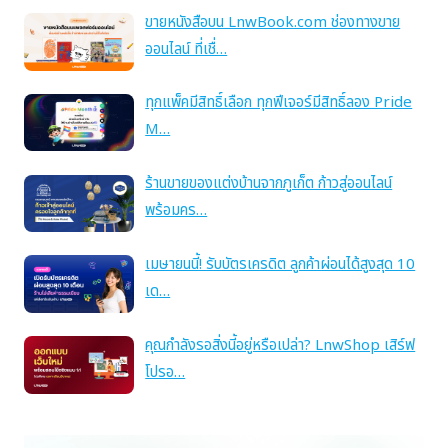
ขายหนังสือบน LnwBook.com ช่องทางขาย
ออนไลน์ ที่เชื่…
ทุกแพ็คมีสิทธิ์เลือก ทุกฟีเจอร์มีสิทธิ์ลอง Pride
M…
ร้านขายของแต่งบ้านจากภูเก็ต ก้าวสู่ออนไลน์
พร้อมคร…
เมษายนนี้! รับบัตรเครดิต ลูกค้าผ่อนได้สูงสุด 10
เด…
คุณกำลังรอสิ่งนี้อยู่หรือเปล่า? LnwShop เสิร์ฟ
โปรอ…