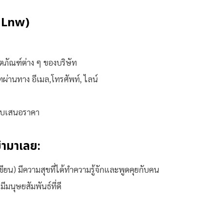
่ Lnw)
ภัณฑ์ต่าง ๆ ของบริษัท
ทผ่านทาง อีเมล,โทรศัพท์, ไลน์
น ใบเสนอราคา
ข้ามาเลย:
ขียน) มีความสุขที่ได้ทำความรู้จักและพูดคุยกับคน
มีมนุษยสัมพันธ์ที่ดี