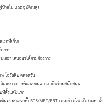
ป่วยใน และ อุบัติเหตุ)
แรกที่เก็บ!
ล้ยยย~
กรรมเฮฮา เสนอมาได้ตามต้องการ
แฟ โอวัลติน ตลอดวัน
ม สัมมนา อยากพัฒนาตนเอง เราก็พร้อมสนับสนุน
นทีตั้งแต่ปีแรก
ี เดินทางสะดวกทั้ง BTS/MRT/BRT รถเมล์ รถไฟ เรือ (ลงท่าน้ำ