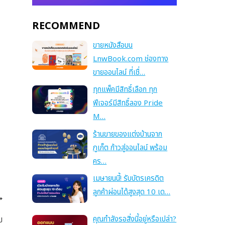
RECOMMEND
ขายหนังสือบน
LnwBook.com ช่องทาง
ขายออนไลน์ ที่เชื่…
ทุกแพ็คมีสิทธิ์เลือก ทุก
ฟีเจอร์มีสิทธิ์ลอง Pride
M…
ร้านขายของแต่งบ้านจาก
ภูเก็ต ก้าวสู่ออนไลน์ พร้อม
คร…
เมษายนนี้! รับบัตรเครดิต
ลูกค้าผ่อนได้สูงสุด 10 เด…
คุณกำลังรอสิ่งนี้อยู่หรือเปล่า?
บ