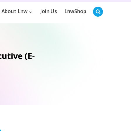
About Lnw
Join Us
LnwShop
utive (E-