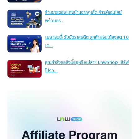
ร้านขายของแต่งบ้านจากภูเก็ต ก้าวสู่ออนไลน์
พร้อมคร…
เมษายนนี้! รับบัตรเครดิต ลูกค้าผ่อนได้สูงสุด 10
เด…
คุณกำลังรอสิ่งนี้อยู่หรือเปล่า? LnwShop เสิร์ฟ
โปรอ…