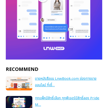
RECOMMEND
ขายหนังสือบน LnwBook.com ช่องทางขาย
ออนไลน์ ที่เชื่…
ทุกแพ็คมีสิทธิ์เลือก ทุกฟีเจอร์มีสิทธิ์ลอง Pride
M…