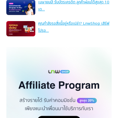
เมษายนนี้! รับบัตรเครดิต ลูกค้าผ่อนได้สูงสุด 10
เด…
คุณกำลังรอสิ่งนี้อยู่หรือเปล่า? LnwShop เสิร์ฟ
โปรอ…