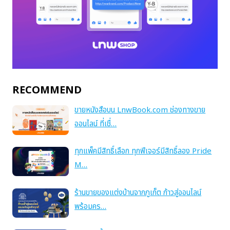
RECOMMEND
ขายหนังสือบน LnwBook.com ช่องทางขาย
ออนไลน์ ที่เชื่…
ทุกแพ็คมีสิทธิ์เลือก ทุกฟีเจอร์มีสิทธิ์ลอง Pride
M…
ร้านขายของแต่งบ้านจากภูเก็ต ก้าวสู่ออนไลน์
พร้อมคร…