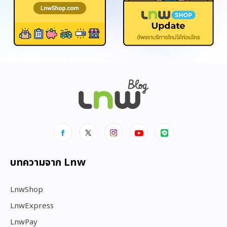
บทความจาก Lnw
LnwShop
LnwExpress
LnwPay