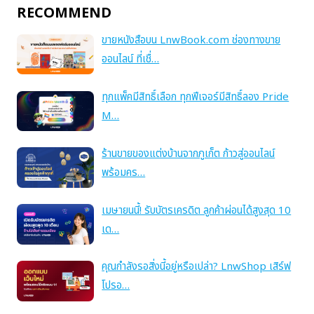
RECOMMEND
ขายหนังสือบน LnwBook.com ช่องทางขาย
ออนไลน์ ที่เชื่…
ทุกแพ็คมีสิทธิ์เลือก ทุกฟีเจอร์มีสิทธิ์ลอง Pride
M…
ร้านขายของแต่งบ้านจากภูเก็ต ก้าวสู่ออนไลน์
พร้อมคร…
เมษายนนี้! รับบัตรเครดิต ลูกค้าผ่อนได้สูงสุด 10
เด…
คุณกำลังรอสิ่งนี้อยู่หรือเปล่า? LnwShop เสิร์ฟ
โปรอ…