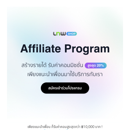
เพียงแนะนำเพื่อน ก็รับค่าคอมสูงสุดกว่า ฿10,000 บาท !