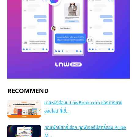
RECOMMEND
ขายหนังสือบน LnwBook.com ช่องทางขาย
ออนไลน์ ที่เชื่…
ทุกแพ็คมีสิทธิ์เลือก ทุกฟีเจอร์มีสิทธิ์ลอง Pride
M…