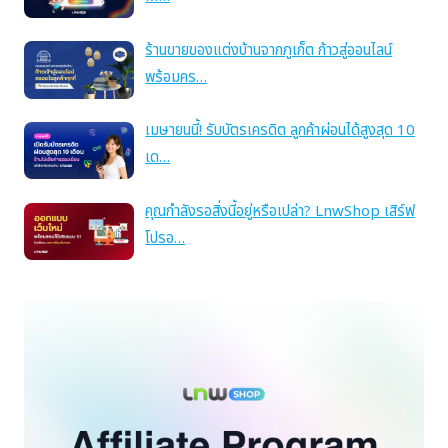
ร้านขายของแต่งบ้านจากภูเก็ต ก้าวสู่ออนไลน์
พร้อมคร…
เมษายนนี้! รับบัตรเครดิต ลูกค้าผ่อนได้สูงสุด 10
เด…
คุณกำลังรอสิ่งนี้อยู่หรือเปล่า? LnwShop เสิร์ฟ
โปรอ…