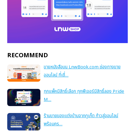
RECOMMEND
ขายหนังสือบน LnwBook.com ช่องทางขาย
ออนไลน์ ที่เชื่…
ทุกแพ็คมีสิทธิ์เลือก ทุกฟีเจอร์มีสิทธิ์ลอง Pride
M…
ร้านขายของแต่งบ้านจากภูเก็ต ก้าวสู่ออนไลน์
พร้อมคร…