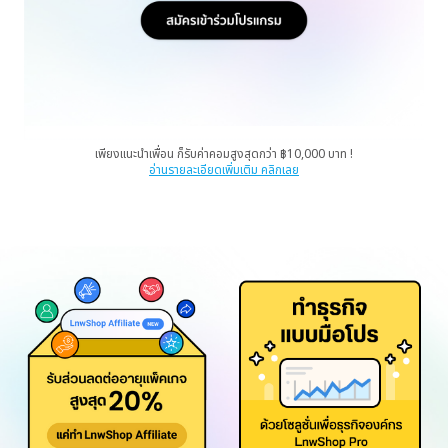
เพียงแนะนำเพื่อน ก็รับค่าคอมสูงสุดกว่า ฿10,000 บาท !
อ่านรายละเอียดเพิ่มเติม คลิกเลย