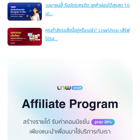
เมษายนนี้! รับบัตรเครดิต ลูกค้าผ่อนได้สูงสุด 10
เด…
คุณกำลังรอสิ่งนี้อยู่หรือเปล่า? LnwShop เสิร์ฟ
โปรอ…