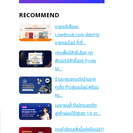
RECOMMEND
ขายหนังสือบน
LnwBook.com ช่องทาง
ขายออนไลน์ ที่เชื่…
ทุกแพ็คมีสิทธิ์เลือก ทุก
ฟีเจอร์มีสิทธิ์ลอง Pride
M…
ร้านขายของแต่งบ้านจาก
ภูเก็ต ก้าวสู่ออนไลน์ พร้อม
คร…
เมษายนนี้! รับบัตรเครดิต
ลูกค้าผ่อนได้สูงสุด 10 เด…
คุณกำลังรอสิ่งนี้อยู่หรือเปล่า?