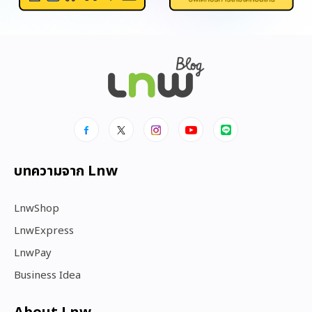
บทความจาก Lnw
LnwShop
LnwExpress
LnwPay
Business Idea