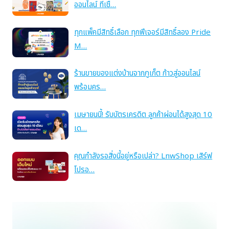
ออนไลน์ ที่เชื่…
ทุกแพ็คมีสิทธิ์เลือก ทุกฟีเจอร์มีสิทธิ์ลอง Pride
M…
ร้านขายของแต่งบ้านจากภูเก็ต ก้าวสู่ออนไลน์
พร้อมคร…
เมษายนนี้! รับบัตรเครดิต ลูกค้าผ่อนได้สูงสุด 10
เด…
คุณกำลังรอสิ่งนี้อยู่หรือเปล่า? LnwShop เสิร์ฟ
โปรอ…