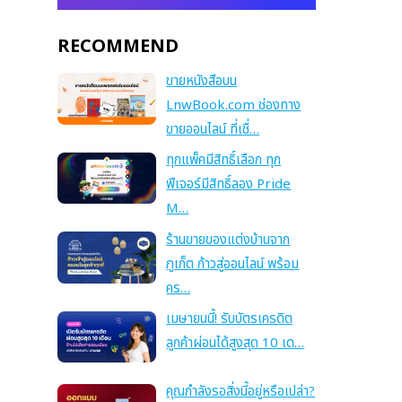
RECOMMEND
ขายหนังสือบน
LnwBook.com ช่องทาง
ขายออนไลน์ ที่เชื่…
ทุกแพ็คมีสิทธิ์เลือก ทุก
ฟีเจอร์มีสิทธิ์ลอง Pride
M…
ร้านขายของแต่งบ้านจาก
ภูเก็ต ก้าวสู่ออนไลน์ พร้อม
คร…
เมษายนนี้! รับบัตรเครดิต
ลูกค้าผ่อนได้สูงสุด 10 เด…
คุณกำลังรอสิ่งนี้อยู่หรือเปล่า?