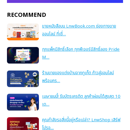
RECOMMEND
ขายหนังสือบน LnwBook.com ช่องทางขาย
ออนไลน์ ที่เชื่…
ทุกแพ็คมีสิทธิ์เลือก ทุกฟีเจอร์มีสิทธิ์ลอง Pride
M…
ร้านขายของแต่งบ้านจากภูเก็ต ก้าวสู่ออนไลน์
พร้อมคร…
เมษายนนี้! รับบัตรเครดิต ลูกค้าผ่อนได้สูงสุด 10
เด…
คุณกำลังรอสิ่งนี้อยู่หรือเปล่า? LnwShop เสิร์ฟ
โปรอ…