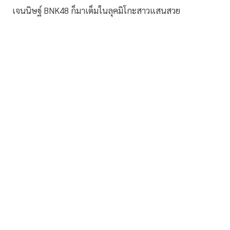
เจนนิษฐ์ BNK48 ก็มาเต็มในลุคมิโกะสาวแสนสวย