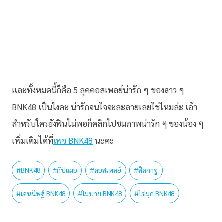
และทั้งหมดนี้ก็คือ 5 ลุคคอสเพลย์น่ารัก ๆ ของสาว ๆ
BNK48 เป็นไงคะ น่ารักจนใจจะละลายเลยใช่ไหมล่ะ เอ้า
สำหรับใครยังฟินไม่พอก็คลิกไปชมภาพน่ารัก ๆ ของน้อง ๆ
เพิ่มเติมได้ที่
เพจ BNK48
นะคะ
#
BNK48
#
กัปเฌอ
#
คอสเพลย์
#
สิคกาจู
#
เจนนิษฐ์ BNK48
#
โมบาย BNK48
#
ไข่มุก BNK48