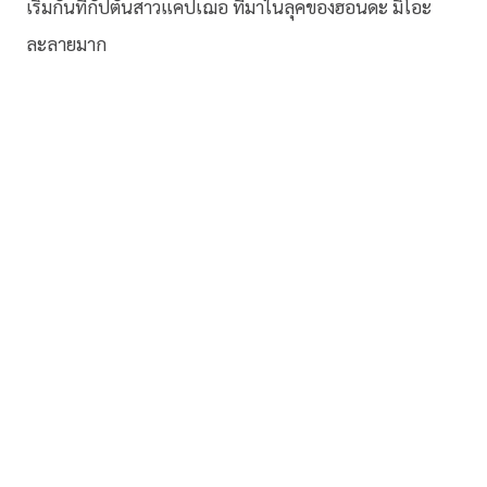
เริ่มกันที่กััปตันสาวแคปเฌอ ที่มาในลุคของฮอนดะ มิโอะ
ละลายมาก