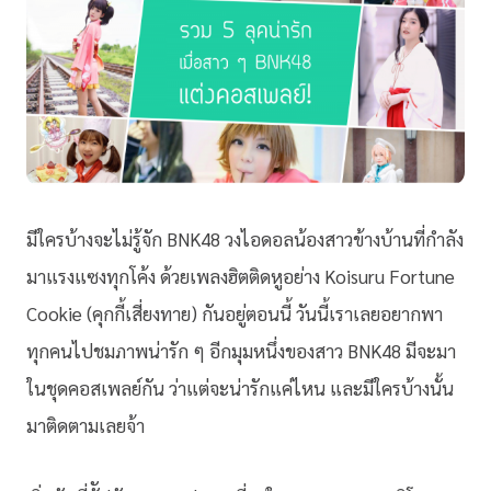
มีใครบ้างจะไม่รู้จัก BNK48 วงไอดอลน้องสาวข้างบ้านที่กำลัง
มาแรงแซงทุกโค้ง ด้วยเพลงฮิตติดหูอย่าง Koisuru Fortune
Cookie (คุกกี้เสี่ยงทาย) กันอยู่ตอนนี้ วันนี้เราเลยอยากพา
ทุกคนไปชมภาพน่ารัก ๆ อีกมุมหนึ่งของสาว BNK48 มีจะมา
ในชุดคอสเพลย์กัน ว่าแต่จะน่ารักแค่ไหน และมีใครบ้างนั้น
มาติดตามเลยจ้า