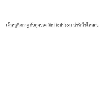
เจ้าหนูสิคกาจู กับลุคของ Rin Hoshizora น่ารักใช่ไหมล่ะ