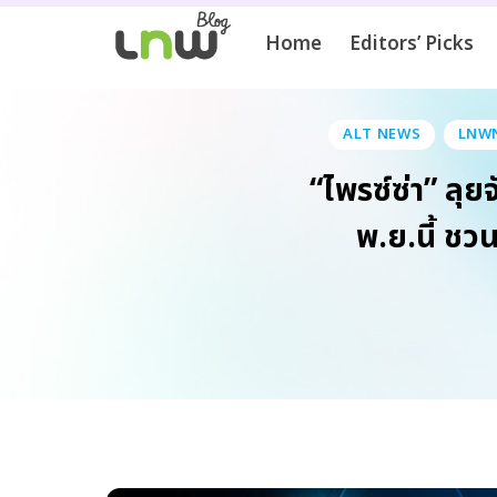
Home
Editors’ Picks
ALT NEWS
LNW
“ไพรซ์ซ่า” ล
พ.ย.นี้ ชว