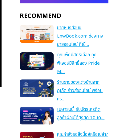
RECOMMEND
ขายหนังสือบน
LnwBook.com ช่องทาง
ขายออนไลน์ ที่เชื่…
ทุกแพ็คมีสิทธิ์เลือก ทุก
ฟีเจอร์มีสิทธิ์ลอง Pride
M…
ร้านขายของแต่งบ้านจาก
ภูเก็ต ก้าวสู่ออนไลน์ พร้อม
คร…
เมษายนนี้! รับบัตรเครดิต
ลูกค้าผ่อนได้สูงสุด 10 เด…
คุณกำลังรอสิ่งนี้อยู่หรือเปล่า?