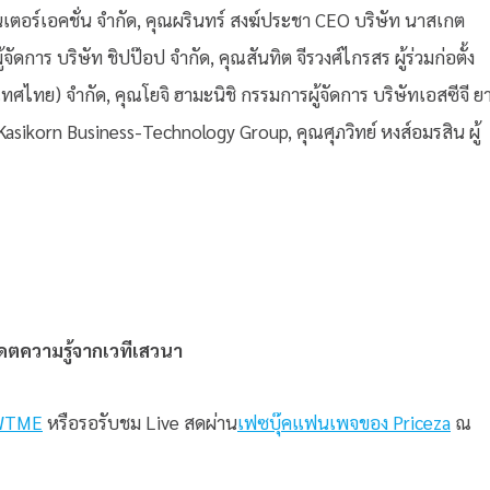
อินเตอร์เอคชั่น จำกัด, คุณผรินทร์ สงฆ์ประชา CEO บริษัท นาสเกต
จัดการ บริษัท ชิปป๊อป จำกัด, คุณสันทิต จีรวงศ์ไกรสร ผู้ร่วมก่อตั้ง
ทศไทย) จำกัด, คุณโยจิ ฮามะนิชิ กรรมการผู้จัดการ บริษัทเอสซีจี ย
Kasikorn Business-Technology Group, คุณศุภวิทย์ หงส์อมรสิน ผู้
ดตความรู้จากเวทีเสวนา
mWTME
หรือรอรับชม Live สดผ่าน
เฟซบุ๊คแฟนเพจของ Priceza
ณ