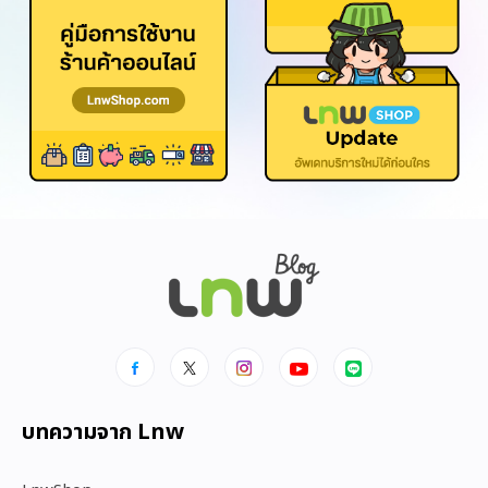
บทความจาก Lnw