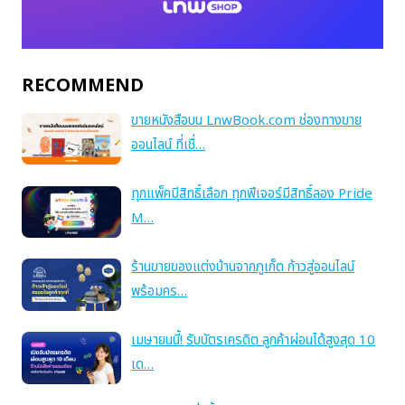
RECOMMEND
ขายหนังสือบน LnwBook.com ช่องทางขาย
ออนไลน์ ที่เชื่…
ทุกแพ็คมีสิทธิ์เลือก ทุกฟีเจอร์มีสิทธิ์ลอง Pride
M…
ร้านขายของแต่งบ้านจากภูเก็ต ก้าวสู่ออนไลน์
พร้อมคร…
เมษายนนี้! รับบัตรเครดิต ลูกค้าผ่อนได้สูงสุด 10
เด…