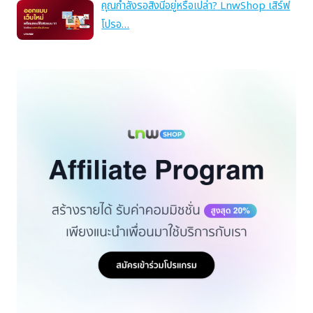
คุณกำลังรอสิ่งนี้อยู่หรือเปล่า? LnwShop เสิร์ฟ
โปรอ…