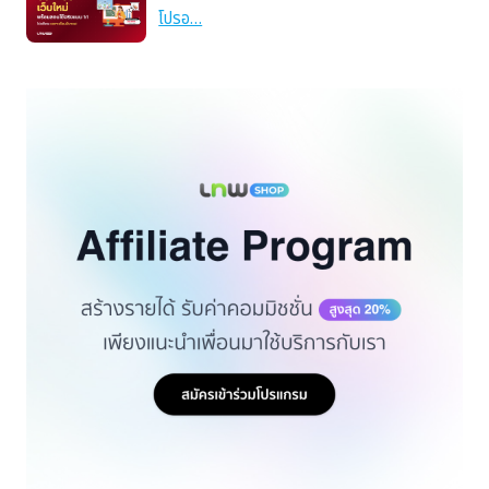
โปรอ…