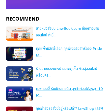
RECOMMEND
ขายหนังสือบน LnwBook.com ช่องทางขาย
ออนไลน์ ที่เชื่…
ทุกแพ็คมีสิทธิ์เลือก ทุกฟีเจอร์มีสิทธิ์ลอง Pride
M…
ร้านขายของแต่งบ้านจากภูเก็ต ก้าวสู่ออนไลน์
พร้อมคร…
เมษายนนี้! รับบัตรเครดิต ลูกค้าผ่อนได้สูงสุด 10
เด…
คุณกำลังรอสิ่งนี้อยู่หรือเปล่า? LnwShop เสิร์ฟ