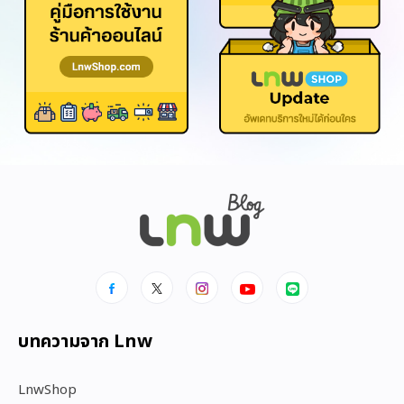
บทความจาก Lnw
LnwShop