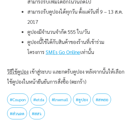
สามารถรับเพิ่มได้อีกในวันถัดไป
สามารถรับคูปองได้ทุกวัน ตั้งแต่วันที่ 9 – 13 ส.ค.
2017
คูปองมีจำนวนจำกัด 555 ใบ/วัน
คูปองนี้ใช้ได้กับสินค้าของร้านที่เข้าร่วม
โครงการ
SMEs Go Online
เท่านั้น
วิธีใช้คูปอง
เข้าสู่ระบบ และกดรับคูปอง หลังจากนั้นให้เลือก
ใช้คูปองในหน้ายืนยันการสั่งซื้อ (ตะกร้า)
#
Coupon
#
etda
#
lnwmall
#
คูปอง
#
สพธอ
#
ส่วนลด
#
สสว.