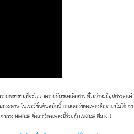
งความพยายามที่จะไล่ล่าความฝันของเด็กสาว ที่ไม่ว่าจะมีอุปสรรคแค่
ินกระดาษ ในเวอร์ชั่นต้นฉบับนี้ เซนเตอร์ของเพลงคือยามาโมโต้ ซา
่ จากวง NMB48 ซึ่งเธอร้องเพลงนี้ร่วมกับ AKB48 ทีม K :)