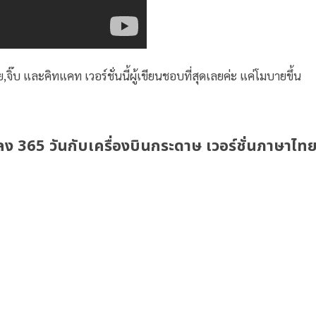
ย,จิ๊บ และคิทแคท เวอร์ชั่นนี้ผู้เขียนชอบที่สุดเลยค่ะ แค่โมบายขึ้น
พลง 365 วันกับเครื่องบินกระดาษ เวอร์ชั่นภาษาไท