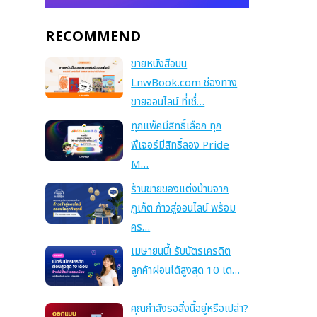
RECOMMEND
ขายหนังสือบน
LnwBook.com ช่องทาง
ขายออนไลน์ ที่เชื่…
ทุกแพ็คมีสิทธิ์เลือก ทุก
ฟีเจอร์มีสิทธิ์ลอง Pride
M…
ร้านขายของแต่งบ้านจาก
ภูเก็ต ก้าวสู่ออนไลน์ พร้อม
คร…
เมษายนนี้! รับบัตรเครดิต
ลูกค้าผ่อนได้สูงสุด 10 เด…
คุณกำลังรอสิ่งนี้อยู่หรือเปล่า?