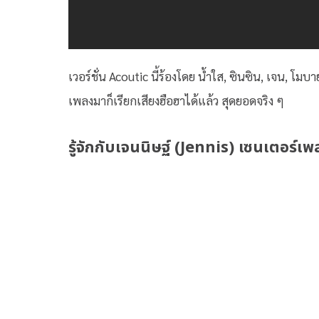
เวอร์ชั่น Acoutic นี้ร้องโดย น้ำใส, ซินซิน, เจน, โมบา
เพลงมาก็เรียกเสียงฮือฮาได้แล้ว สุดยอดจริง ๆ
รู้จักกับเจนนิษฐ์ (Jennis) เซนเตอร์เ