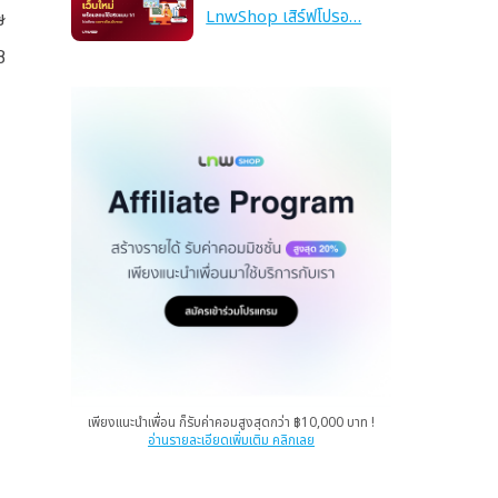
LnwShop เสิร์ฟโปรอ…
ษ
8
เพียงแนะนำเพื่อน ก็รับค่าคอมสูงสุดกว่า ฿10,000 บาท !
อ่านรายละเอียดเพิ่มเติม คลิกเลย