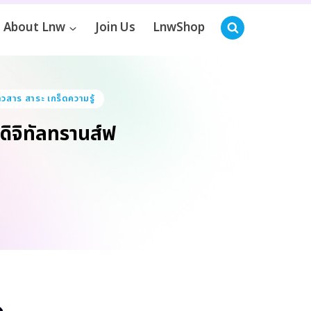
About Lnw
Join Us
LnwShop
าวสาร สาระ เกร็ดความรู้
ดิจิทัลทรานส์ฟ