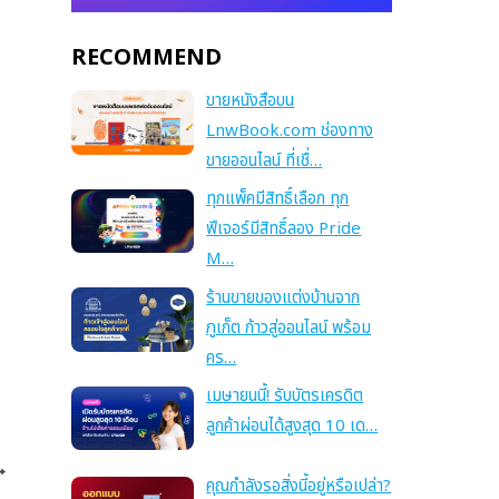
RECOMMEND
ขายหนังสือบน
LnwBook.com ช่องทาง
ขายออนไลน์ ที่เชื่…
ทุกแพ็คมีสิทธิ์เลือก ทุก
ฟีเจอร์มีสิทธิ์ลอง Pride
M…
ร้านขายของแต่งบ้านจาก
ภูเก็ต ก้าวสู่ออนไลน์ พร้อม
คร…
เมษายนนี้! รับบัตรเครดิต
ลูกค้าผ่อนได้สูงสุด 10 เด…
คุณกำลังรอสิ่งนี้อยู่หรือเปล่า?