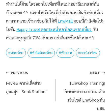
ทำงานได้ด้วย ใครออกไปเที่ยวที่ไหนมาอย่าลืมมาแชร์กัน
บ้างนะคะ ^^ และสำหรับใครที่กำลังมองหาสินค้าท่องเที่ยว
สามารถแวะเข้ามาช้อปกันได้ที่
LnwMall
ตอนนี้กำลังจัดโปร
โมชั่น
Happy Travel ลดกระหน่ำเอาใจคนชอบเที่ยว
รับ
ส่วนลดสูงสุดถึง 70% กันเลย อย่าลืมมาช้อปกันนะ ^^
#
ท่องเที่ยว
#
ทำไมต้องเที่ยว
#
พักผ่อน
#
ออกไปเที่ยว
PREVIOUS
NEXT
Review คาเฟ่เด็ดย่าน
[LnwShop Training]
อุดมสุข “Sook Station”
อัพเดทตาราง อบรม เปิด
เว็บไซต์ LnwShop กับ
บสย.