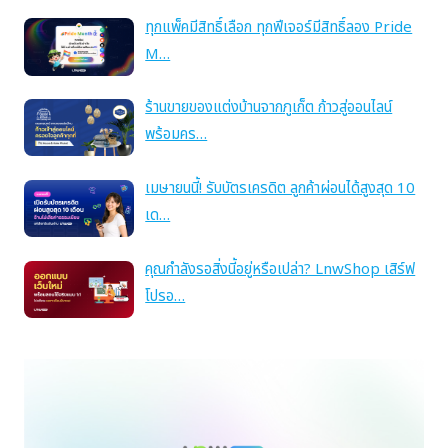
ทุกแพ็คมีสิทธิ์เลือก ทุกฟีเจอร์มีสิทธิ์ลอง Pride
M…
ร้านขายของแต่งบ้านจากภูเก็ต ก้าวสู่ออนไลน์
พร้อมคร…
เมษายนนี้! รับบัตรเครดิต ลูกค้าผ่อนได้สูงสุด 10
เด…
คุณกำลังรอสิ่งนี้อยู่หรือเปล่า? LnwShop เสิร์ฟ
โปรอ…