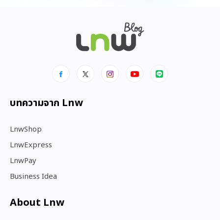
บทความจาก Lnw
LnwShop
LnwExpress
LnwPay
Business Idea
About Lnw​