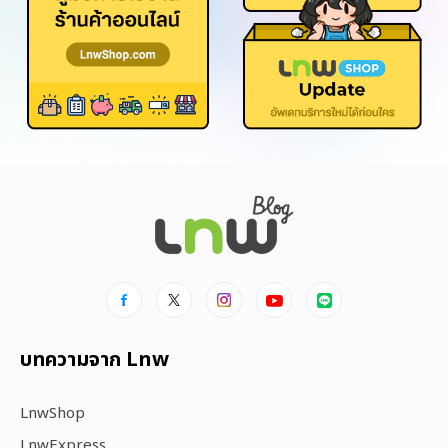
บทความจาก Lnw
LnwShop
LnwExpress