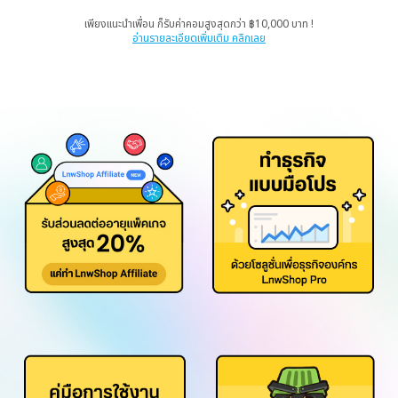
เพียงแนะนำเพื่อน ก็รับค่าคอมสูงสุดกว่า ฿10,000 บาท !
อ่านรายละเอียดเพิ่มเติม คลิกเลย