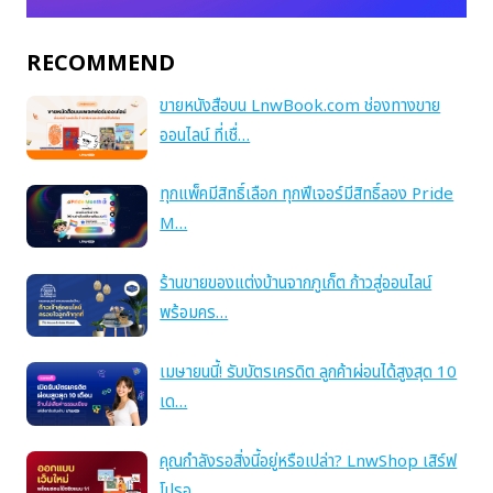
RECOMMEND
ขายหนังสือบน LnwBook.com ช่องทางขาย
ออนไลน์ ที่เชื่…
ทุกแพ็คมีสิทธิ์เลือก ทุกฟีเจอร์มีสิทธิ์ลอง Pride
M…
ร้านขายของแต่งบ้านจากภูเก็ต ก้าวสู่ออนไลน์
พร้อมคร…
เมษายนนี้! รับบัตรเครดิต ลูกค้าผ่อนได้สูงสุด 10
เด…
คุณกำลังรอสิ่งนี้อยู่หรือเปล่า? LnwShop เสิร์ฟ
โปรอ…