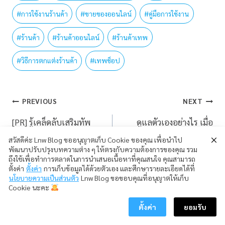
#
การใช้งานร้านค้า
#
ขายของออนไลน์
#
คู่มือการใช้งาน
#
ร้านค้า
#
ร้านค้าออนไลน์
#
ร้านค้าเทพ
#
วิธีการตกแต่งร้านค้า
#
เทพช็อป
PREVIOUS
NEXT
[PR] รู้เคล็ดลับเสริมทัพ
ดูแลตัวเองอย่างไร เมื่อ
ธุรกิจออนไลน์กับ SMEs
อากาศเปลี่ยนแปลงบ่อย
สวัสดีค่ะ Lnw Blog ขออนุญาตเก็บ Cookie ของคุณ เพื่อนำไป
พัฒนาปรับปรุงบทความต่าง ๆ ให้ตรงกับความต้องการของคุณ รวม
GO ONLINE by ETDA &
ถึงใช้เพื่อทำการตลาดในการนำเสนอเนื้อหาที่คุณสนใจ คุณสามารถ
ตั้งค่า
ตั้งค่า
การเก็บข้อมูลได้ด้วยตัวเอง และศึกษารายละเอียดได้ที่
สสว.
นโยบายความเป็นส่วนตัว
Lnw Blog ขอขอบคุณที่อนุญาตให้เก็บ
Cookie นะคะ
ตั้งค่า
ยอมรับ