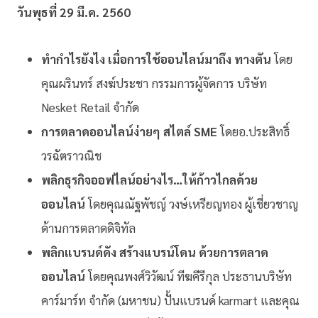
วันพุธที่ 29 มี.ค. 2560
ทำกำไรยังไง เมื่อการใช้ออนไลน์มาถึง ทางตัน
โดย
คุณผรินทร์ สงฆ์ประชา กรรมการผู้จัดการ บริษัท
Nesket Retail จำกัด
การตลาดออนไลน์ง่ายๆ สไตล์ SME
โดยอ.ประสิทธิ์
วรฉัตราวณิช
พลิกธุรกิจออฟไลน์อย่างไร…ให้ก้าวไกลด้วย
ออนไลน์
โดยคุณณัฐพัชญ์ วงษ์เหรียญทอง ผู้เชี่ยวชาญ
ด้านการตลาดดิจิทัล
พลิกแบรนด์ดัง สร้างแบรน์โดน ด้วยการตลาด
ออนไลน์
โดย
คุณพงศ์วิวัฒน์ ทีฆคีรีกุล
ประธานบริษัท
คาร์มาร์ท จำกัด (มหาชน) ปั้นแบรนด์ karmart และ
คุณ