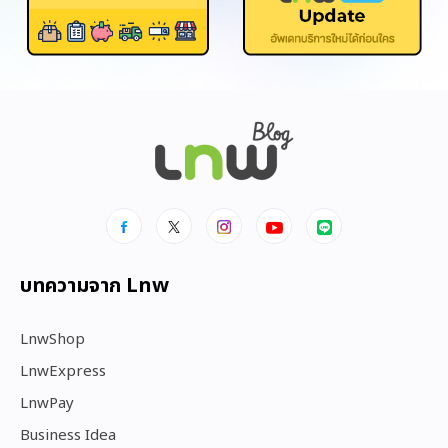
บทความจาก Lnw
LnwShop
LnwExpress
LnwPay
Business Idea