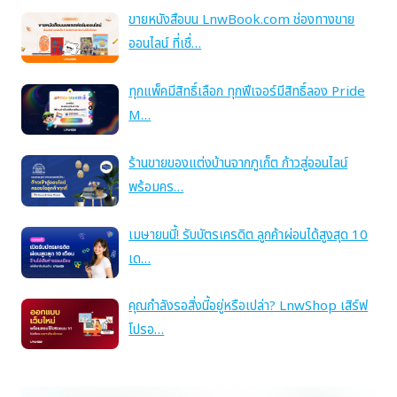
ขายหนังสือบน LnwBook.com ช่องทางขาย
ออนไลน์ ที่เชื่…
ทุกแพ็คมีสิทธิ์เลือก ทุกฟีเจอร์มีสิทธิ์ลอง Pride
M…
ร้านขายของแต่งบ้านจากภูเก็ต ก้าวสู่ออนไลน์
พร้อมคร…
เมษายนนี้! รับบัตรเครดิต ลูกค้าผ่อนได้สูงสุด 10
เด…
คุณกำลังรอสิ่งนี้อยู่หรือเปล่า? LnwShop เสิร์ฟ
โปรอ…