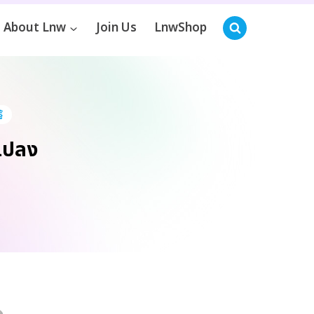
About Lnw
Join Us
LnwShop
้
นแปลง