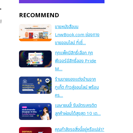
RECOMMEND
!
ขายหนังสือบน
LnwBook.com ช่องทาง
ขายออนไลน์ ที่เชื่…
ทุกแพ็คมีสิทธิ์เลือก ทุก
ฟีเจอร์มีสิทธิ์ลอง Pride
M…
ร้านขายของแต่งบ้านจาก
ภูเก็ต ก้าวสู่ออนไลน์ พร้อม
คร…
เมษายนนี้! รับบัตรเครดิต
ลูกค้าผ่อนได้สูงสุด 10 เด…
คุณกำลังรอสิ่งนี้อยู่หรือเปล่า?