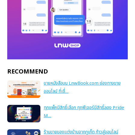
RECOMMEND
ขายหนังสือบน LnwBook.com ช่องทางขาย
ออนไลน์ ที่เชื่…
ทุกแพ็คมีสิทธิ์เลือก ทุกฟีเจอร์มีสิทธิ์ลอง Pride
M…
ร้านขายของแต่งบ้านจากภูเก็ต ก้าวสู่ออนไลน์