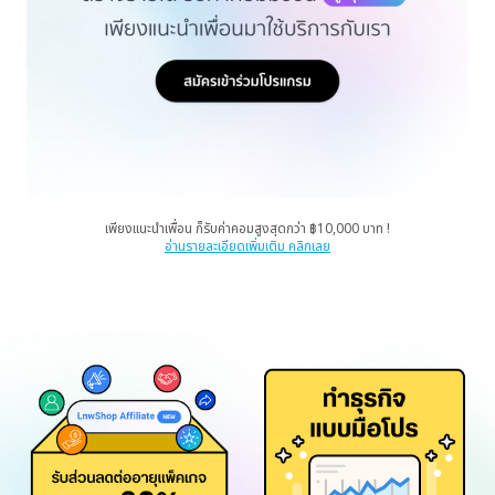
เพียงแนะนำเพื่อน ก็รับค่าคอมสูงสุดกว่า ฿10,000 บาท !
อ่านรายละเอียดเพิ่มเติม คลิกเลย