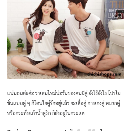
แน่นอนล่ะค่ะ วาเลนไทม์น่ะวันของคนมีคู่ ยังไง๊ยังไง โปรโม
ชั่นแบบคู่ ๆ ก็โดนใจคู่รักอยู่แล้ว จะเสื้อคู่ กางเกงคู่ หมวกคู่
หรือกระทั่งแก้วน้ำคู่รัก ก็ยังอยู่ในกระแส