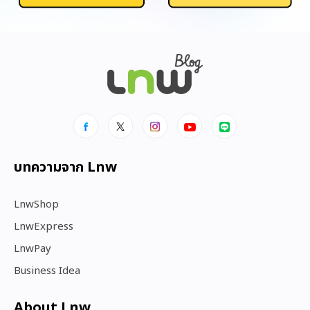
บทความจาก Lnw
LnwShop
LnwExpress
LnwPay
Business Idea
About Lnw​