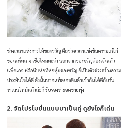
ช่วงเวลาแห่งการให้ของขวัญ คือช่วงเวลาแข่งขันความเก๋ไก๋
ของแพ็คเกจ เชื่อไหมคะว่า นอกจากของขวัญต้องเจ๋งแล้ว
แพ็คเกจ หรือหีบห่อที่ห่อหุ้มของขวัญ ก็เป็นตัวช่วงสร้างความ
ประทับใจได้ดี ดังนั้นหากแพ็คเกจสินค้าเข้ากันได้ดีกับวัน
วาเลนไทน์แล้วล่ะก็ รับรองว่ายอดขายพุ่ง
2. จัดโปรโมชั่นแบบมาเป็นคู่ ดูยังไงก็เด่น