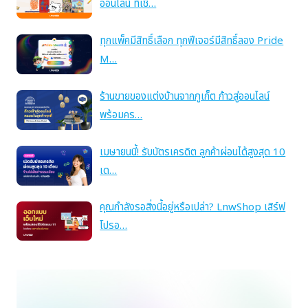
ออนไลน์ ที่เชื่…
ทุกแพ็คมีสิทธิ์เลือก ทุกฟีเจอร์มีสิทธิ์ลอง Pride
M…
ร้านขายของแต่งบ้านจากภูเก็ต ก้าวสู่ออนไลน์
พร้อมคร…
เมษายนนี้! รับบัตรเครดิต ลูกค้าผ่อนได้สูงสุด 10
เด…
คุณกำลังรอสิ่งนี้อยู่หรือเปล่า? LnwShop เสิร์ฟ
โปรอ…