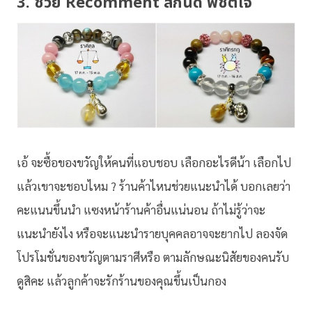
3. ช่วย Recomment สักนิด พิชิตใจ
เอ้ จะซื้อของขวัญให้คนที่แอบชอบ เลือกอะไรดีน้า เลือกไป
แล้วเขาจะชอบไหม ? ร้านค้าไหนช่วยแนะนำได้ บอกเลยว่า
คะแนนขึ้นนำ แซงหน้าร้านค้าอื่นแน่นอน ถ้าไม่รู้ว่าจะ
แนะนำยังไง หรือจะแนะนำรายบุคคลอาจจะยากไป ลองจัด
โปรโมชั่นของขวัญตามราศีหรือ ตามลักษณะนิสัยของคนรับ
ดูสิคะ แล้วลูกค้าจะรักร้านของคุณขึ้นเป็นกอง