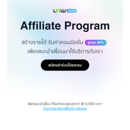
เพียงแนะนำเพื่อน ก็รับค่าคอมสูงสุดกว่า ฿10,000 บาท !
อ่านรายละเอียดเพิ่มเติม คลิกเลย