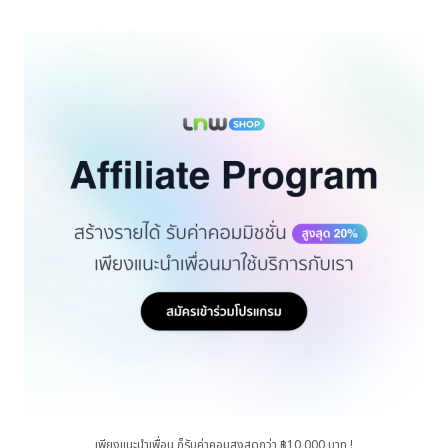
เพียงแนะนำเพื่อน ก็รับค่าคอมสูงสุดกว่า ฿10,000 บาท !