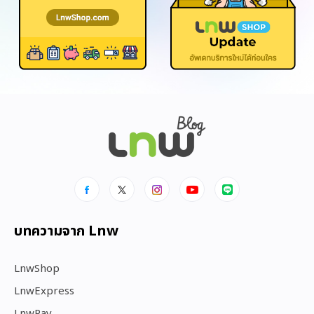
บทความจาก Lnw
LnwShop
LnwExpress
LnwPay