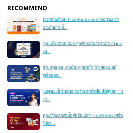
RECOMMEND
ขายหนังสือบน LnwBook.com ช่องทางขาย
ออนไลน์ ที่เชื่…
ทุกแพ็คมีสิทธิ์เลือก ทุกฟีเจอร์มีสิทธิ์ลอง Pride
M…
ร้านขายของแต่งบ้านจากภูเก็ต ก้าวสู่ออนไลน์
พร้อมคร…
เมษายนนี้! รับบัตรเครดิต ลูกค้าผ่อนได้สูงสุด 10
เด…
คุณกำลังรอสิ่งนี้อยู่หรือเปล่า? LnwShop เสิร์ฟ
โปรอ…