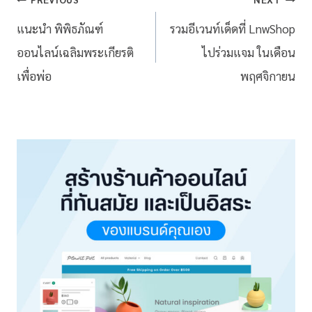
แนะนำ พิพิธภัณฑ์
รวมอีเวนท์เด็ดที่ LnwShop
ออนไลน์เฉลิมพระเกียรติ
ไปร่วมแจม ในเดือน
เพื่อพ่อ
พฤศจิกายน