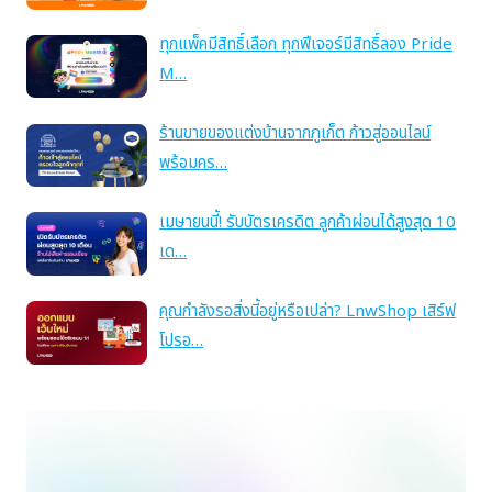
ทุกแพ็คมีสิทธิ์เลือก ทุกฟีเจอร์มีสิทธิ์ลอง Pride
M…
ร้านขายของแต่งบ้านจากภูเก็ต ก้าวสู่ออนไลน์
พร้อมคร…
เมษายนนี้! รับบัตรเครดิต ลูกค้าผ่อนได้สูงสุด 10
เด…
คุณกำลังรอสิ่งนี้อยู่หรือเปล่า? LnwShop เสิร์ฟ
โปรอ…