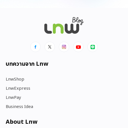
บทความจาก Lnw
LnwShop
LnwExpress
LnwPay
Business Idea
About Lnw​