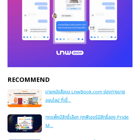
RECOMMEND
ขายหนังสือบน LnwBook.com ช่องทางขาย
ออนไลน์ ที่เชื่…
ทุกแพ็คมีสิทธิ์เลือก ทุกฟีเจอร์มีสิทธิ์ลอง Pride
M…