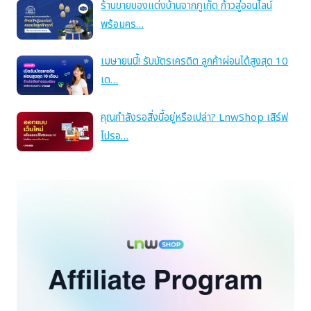
ร้านขายของแต่งบ้านจากภูเก็ต ก้าวสู่ออนไลน์
พร้อมคร…
เมษายนนี้! รับบัตรเครดิต ลูกค้าผ่อนได้สูงสุด 10
เด…
คุณกำลังรอสิ่งนี้อยู่หรือเปล่า? LnwShop เสิร์ฟ
โปรอ…