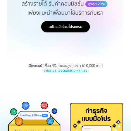
เพียงแนะนำเพื่อน ก็รับค่าคอมสูงสุดกว่า ฿10,000 บาท !
อ่านรายละเอียดเพิ่มเติม คลิกเลย