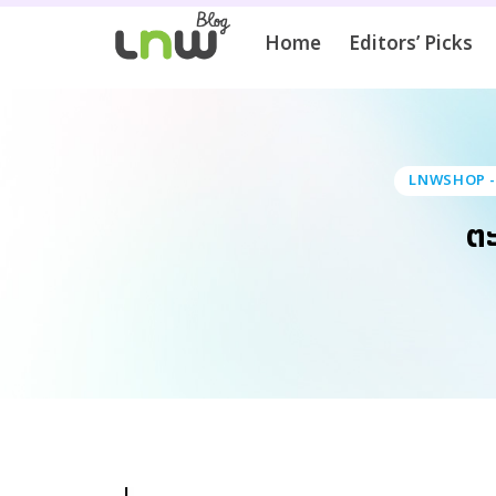
Home
Editors’ Picks
LNWSHOP - ร
ตะ