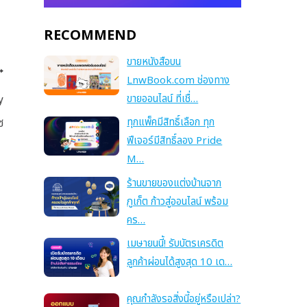
RECOMMEND
ขายหนังสือบน
LnwBook.com ช่องทาง
ขายออนไลน์ ที่เชื่…
y
ซ
ทุกแพ็คมีสิทธิ์เลือก ทุก
ฟีเจอร์มีสิทธิ์ลอง Pride
M…
ร้านขายของแต่งบ้านจาก
ภูเก็ต ก้าวสู่ออนไลน์ พร้อม
คร…
เมษายนนี้! รับบัตรเครดิต
ลูกค้าผ่อนได้สูงสุด 10 เด…
คุณกำลังรอสิ่งนี้อยู่หรือเปล่า?