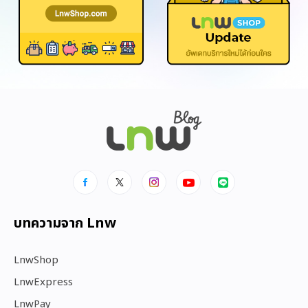
บทความจาก Lnw
LnwShop
LnwExpress
LnwPay