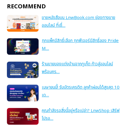
RECOMMEND
ขายหนังสือบน LnwBook.com ช่องทางขาย
ออนไลน์ ที่เชื่…
ทุกแพ็คมีสิทธิ์เลือก ทุกฟีเจอร์มีสิทธิ์ลอง Pride
M…
ร้านขายของแต่งบ้านจากภูเก็ต ก้าวสู่ออนไลน์
พร้อมคร…
เมษายนนี้! รับบัตรเครดิต ลูกค้าผ่อนได้สูงสุด 10
เด…
คุณกำลังรอสิ่งนี้อยู่หรือเปล่า? LnwShop เสิร์ฟ
โปรอ…