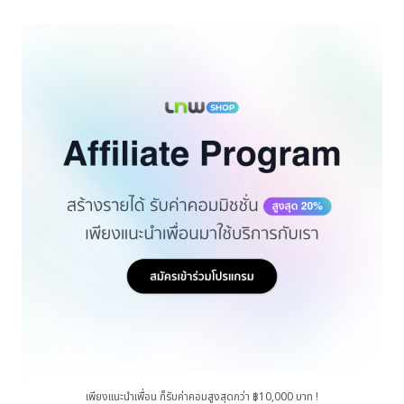
เพียงแนะนำเพื่อน ก็รับค่าคอมสูงสุดกว่า ฿10,000 บาท !