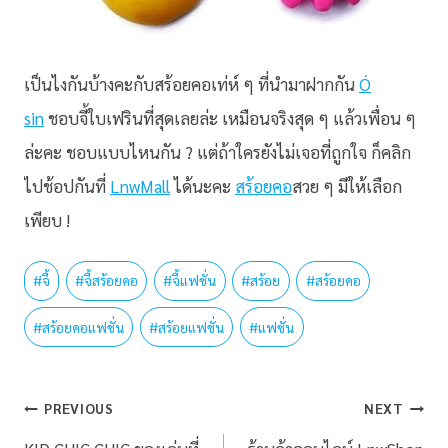
เป็นไงกันบ้างคะกับสร้อยคอเท่ห์ ๆ ที่นำมาฝากกัน
Ó
sin
ชอบจี้ใบเฟรินที่สุดเลยล่ะ เหมือนจริงสุด ๆ แล้วเพื่อน ๆ
ล่ะคะ ชอบแบบไหนกัน ? แต่ถ้าใครยังไม่เจอที่ถูกใจ ก็คลิก
ไปช้อปกันที่
LnwMall
ได้นะคะ
สร้อยคอ
สวย ๆ มีให้เลือก
เพียบ !
#
จี้
#
จี้สร้อยคอ
#
จี้แฟชั่น
#
สร้อย
#
สร้อยคอ
#
สร้อยคอแฟชั่น
#
สร้อยแฟชั่น
#
แฟชั่น
PREVIOUS
NEXT