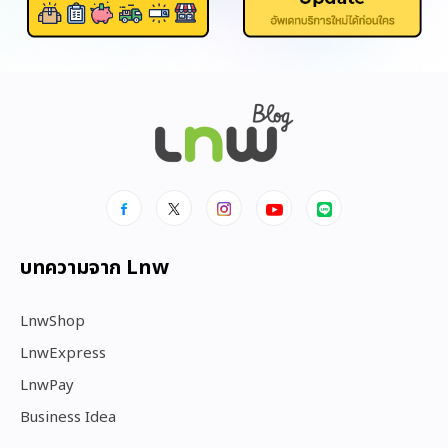
บทความจาก Lnw
LnwShop
LnwExpress
LnwPay
Business Idea