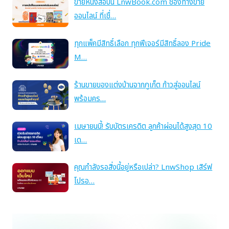
ขายหนังสือบน LnwBook.com ช่องทางขาย
ออนไลน์ ที่เชื่…
ทุกแพ็คมีสิทธิ์เลือก ทุกฟีเจอร์มีสิทธิ์ลอง Pride
M…
ร้านขายของแต่งบ้านจากภูเก็ต ก้าวสู่ออนไลน์
พร้อมคร…
เมษายนนี้! รับบัตรเครดิต ลูกค้าผ่อนได้สูงสุด 10
เด…
คุณกำลังรอสิ่งนี้อยู่หรือเปล่า? LnwShop เสิร์ฟ
โปรอ…