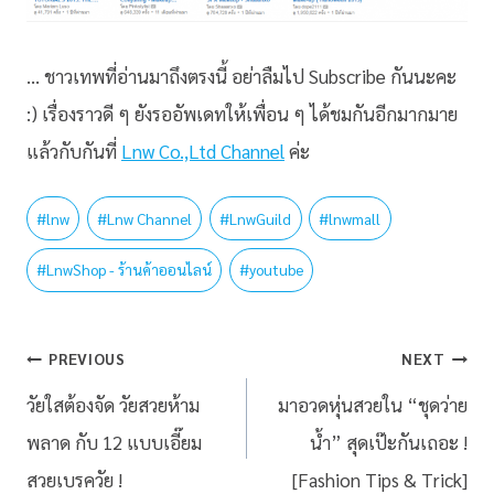
… ชาวเทพที่อ่านมาถึงตรงนี้ อย่าลืมไป Subscribe กันนะคะ
:) เรื่องราวดี ๆ ยังรออัพเดทให้เพื่อน ๆ ได้ชมกันอีกมากมาย
แล้วกับกันที่
Lnw Co.,Ltd Channel
ค่ะ
#
lnw
#
Lnw Channel
#
LnwGuild
#
lnwmall
#
LnwShop - ร้านค้าออนไลน์
#
youtube
PREVIOUS
NEXT
วัยใสต้องจัด วัยสวยห้าม
มาอวดหุ่นสวยใน “ชุดว่าย
พลาด กับ 12 แบบเอี๊ยม
น้ำ” สุดเป๊ะกันเถอะ !
สวยเบรควัย !
[Fashion Tips & Trick]