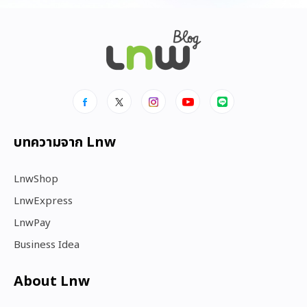
บทความจาก Lnw
LnwShop
LnwExpress
LnwPay
Business Idea
About Lnw​