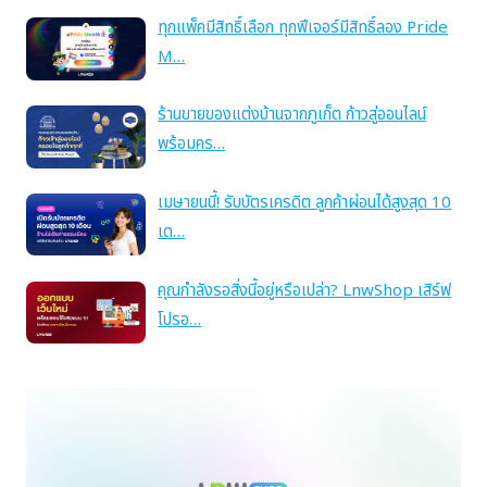
ทุกแพ็คมีสิทธิ์เลือก ทุกฟีเจอร์มีสิทธิ์ลอง Pride
M…
ร้านขายของแต่งบ้านจากภูเก็ต ก้าวสู่ออนไลน์
พร้อมคร…
เมษายนนี้! รับบัตรเครดิต ลูกค้าผ่อนได้สูงสุด 10
เด…
คุณกำลังรอสิ่งนี้อยู่หรือเปล่า? LnwShop เสิร์ฟ
โปรอ…