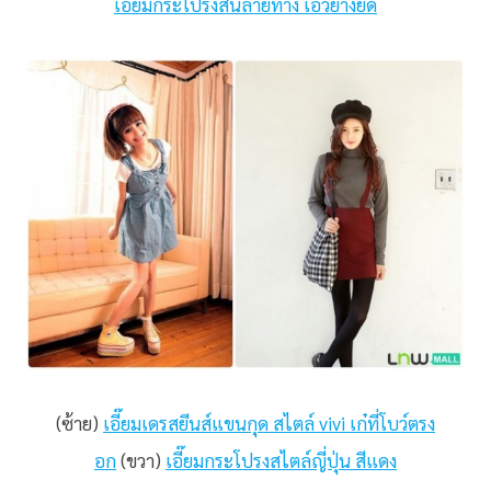
เอี๊ยมกระโปรงสั้นลายทาง เอวยางยืด
(ซ้าย)
เอี๊ยมเดรสยีนส์แขนกุด สไตล์ vivi เก๋ที่โบว์ตรง
อก
(ขวา)
เอี๊ยมกระโปรงสไตล์ญี่ปุ่น สีแดง