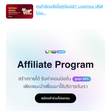
คุณกำลังรอสิ่งนี้อยู่หรือเปล่า? LnwShop เสิร์ฟ
โปรอ…