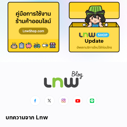
บทความจาก Lnw