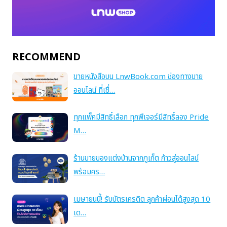
RECOMMEND
ขายหนังสือบน LnwBook.com ช่องทางขาย
ออนไลน์ ที่เชื่…
ทุกแพ็คมีสิทธิ์เลือก ทุกฟีเจอร์มีสิทธิ์ลอง Pride
M…
ร้านขายของแต่งบ้านจากภูเก็ต ก้าวสู่ออนไลน์
พร้อมคร…
เมษายนนี้! รับบัตรเครดิต ลูกค้าผ่อนได้สูงสุด 10
เด…