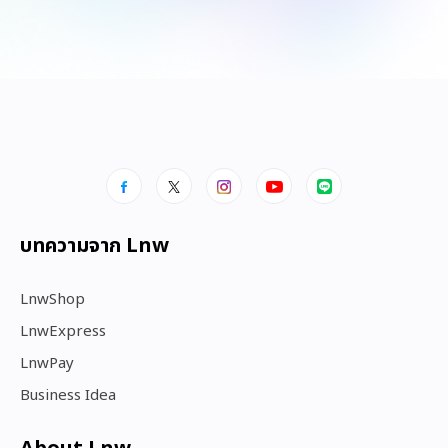
บทความจาก Lnw
LnwShop
LnwExpress
LnwPay
Business Idea