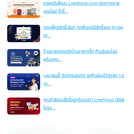
ขายหนังสือบน LnwBook.com ช่องทางขาย
ออนไลน์ ที่เชื่…
ทุกแพ็คมีสิทธิ์เลือก ทุกฟีเจอร์มีสิทธิ์ลอง Pride
M…
ร้านขายของแต่งบ้านจากภูเก็ต ก้าวสู่ออนไลน์
พร้อมคร…
เมษายนนี้! รับบัตรเครดิต ลูกค้าผ่อนได้สูงสุด 10
เด…
คุณกำลังรอสิ่งนี้อยู่หรือเปล่า? LnwShop เสิร์ฟ
โปรอ…