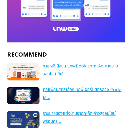
RECOMMEND
ขายหนังสือบน LnwBook.com ช่องทางขาย
ออนไลน์ ที่เชื่…
ทุกแพ็คมีสิทธิ์เลือก ทุกฟีเจอร์มีสิทธิ์ลอง Pride
M…
ร้านขายของแต่งบ้านจากภูเก็ต ก้าวสู่ออนไลน์
พร้อมคร…