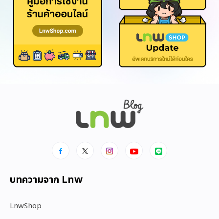
บทความจาก Lnw
LnwShop