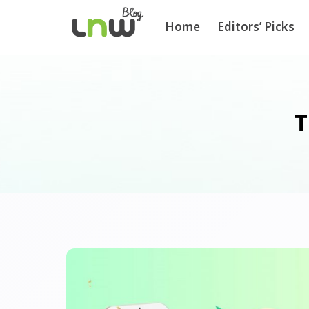
Home
Editors’ Picks
T