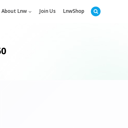
About Lnw
Join Us
LnwShop
60