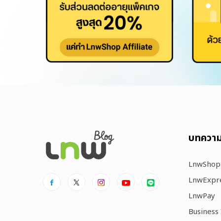
บทควา
LnwShop
LnwExpr
LnwPay
Business