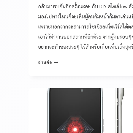
กลับมาพบกันอีกครั้งนะคะ กับ DIY สไตล์ lnw สังเ
มองไปทางไหนก็จะเห็นผู้คนก้มหน้าก้มตาเล่นแท็
เพราะนอกจากจะสามารถโซเชี่ยลเน็ตเวิร์คได้ต
เอาไว้ทำงานนอกสถานที่อีกด้วย จากผู้คนรอบๆข้า
อยากจะทำซองสวยๆ ไว้สำหรับเก็บแท็ปเล็ตสุดร
อ่านต่อ