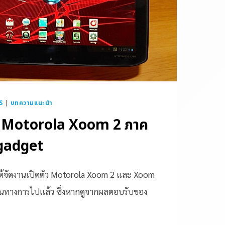
S
|
บทความแนะนำ
ิว Motorola Xoom 2 ภาค
ngadget
ด้จัดงานเปิดตัว Motorola Xoom 2 และ Xoom
ป็นทางการไปแล้ว ซึ่งหากดูจากผลตอบรับของ