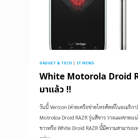
GADGET & TECH
|
IT NEWS
White Motorola Droid RA
มาแล้ว !!
วันนี้ Verizon (ค่ายเครือข่ายโทรศัพท์ในอเมริกา)
Motroloa Droid RAZR รุ่นสีขาว วางแผงขายแน่นอน
ขาวหรือ White Droid RAZR นี้มีความสามารถเหม