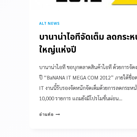
ALT NEWS
บานาน่าไอทีจัดเต็ม ลดกระหน่
ใหญ่แห่งปี
บานาน่าไอที ขอบุกตลาดสินค้าไอที ด้วยการจัดง
ปี “BaNANA IT MEGA COM 2012” ภายใต้ชื่
IT งานนี้รับรองจัดหนักจัดเต็มด้วยการลดกระหน่
10,000 รายการ แถมยังมีโปรโมชั่นผ่อน…
อ่านต่อ