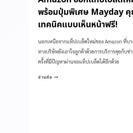
พร้อมปุ่มพิเศษ Mayday คุ
เทคนิคแบบเห็นหน้าฟรี!
นอกเหนือจากแท็ปเบล็ตใหม่ของ Amazon ที่บาง
ทางบริษัทยังเอาใจลูกค้าด้วยการบริการคุยกับช
ครั้งที่มีปัญหาผ่านจอแท็ปเบล็ตได้อีกด้วย
อ่านต่อ