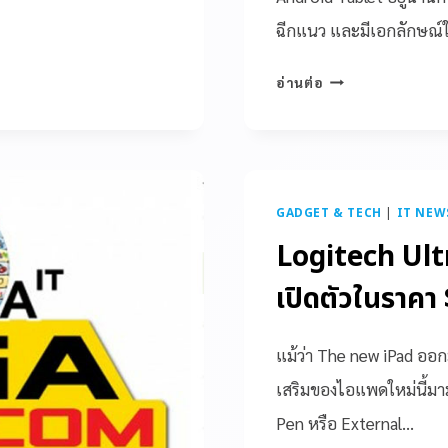
ฉีกแนว และมีเอกลักษณ์ใ
อ่านต่อ
GADGET & TECH
|
IT NEW
Logitech Ul
เปิดตัวในราคา
แม้ว่า The new iPad ออ
เสริมของไอแพดใหม่นี้มาม
Pen หรือ External…