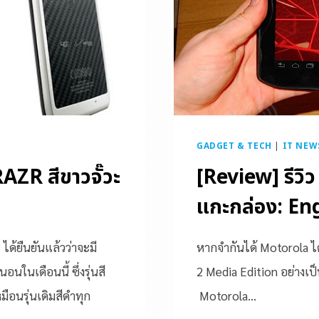
GADGET & TECH
|
IT NEW
ZR สีขาวจั๊วะ
[Review] รีว
แกะกล่อง: E
 ได้ยืนยันแล้วว่าจะมี
หากจำกันได้ Motorola ไ
ในเดือนนี้ ซึ่งรุ่นสี
2 Media Edition อย่างเ
ือนรุ่นเดิมสีดำทุก
Motorola…