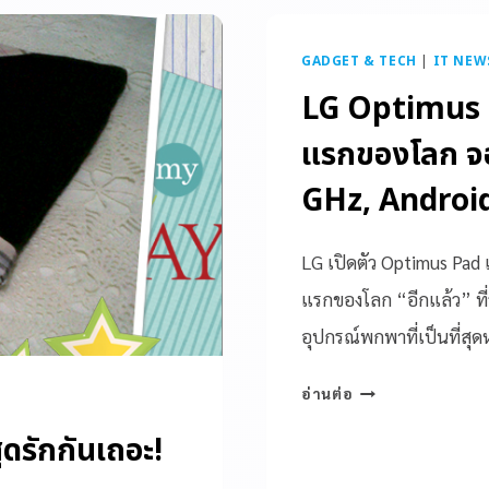
GADGET & TECH
|
IT NEW
LG Optimus P
แรกของโลก จอ 
GHz, Androi
LG เปิดตัว Optimus Pad แ
แรกของโลก “อีกแล้ว” ที่ว
อุปกรณ์พกพาที่เป็นที่สุ
อ่านต่อ
ุดรักกันเถอะ!