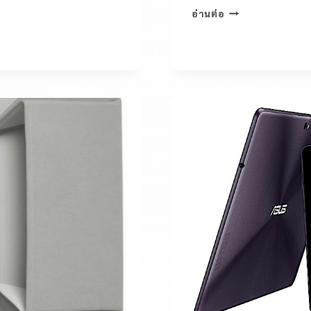
อ่านต่อ