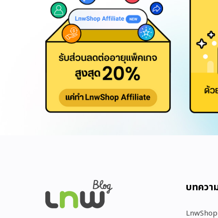
บทควา
LnwShop