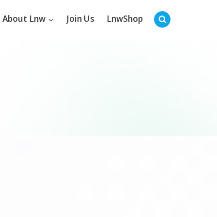
About Lnw
Join Us
LnwShop