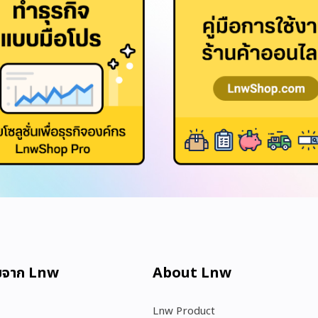
มจาก Lnw
About Lnw​
Lnw Product