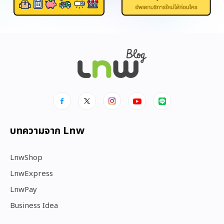
บทความจาก Lnw
LnwShop
LnwExpress
LnwPay
Business Idea