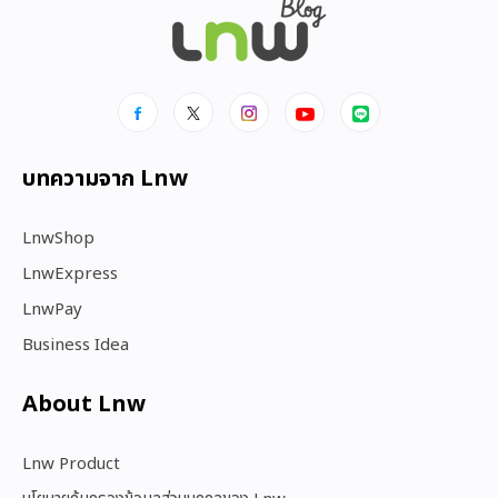
บทความจาก Lnw
LnwShop
LnwExpress
LnwPay
Business Idea
About Lnw​
Lnw Product