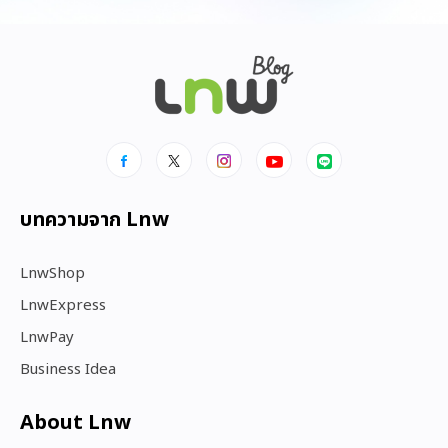
บทความจาก Lnw
LnwShop
LnwExpress
LnwPay
Business Idea
About Lnw​