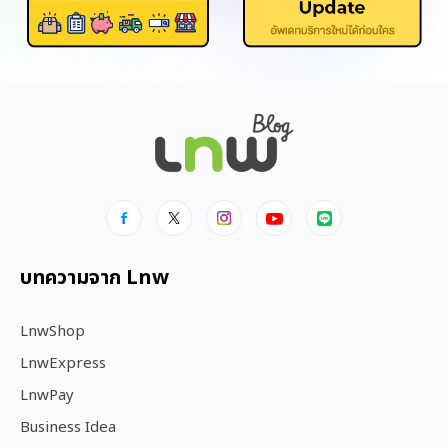
บทความจาก Lnw
LnwShop
LnwExpress
LnwPay
Business Idea