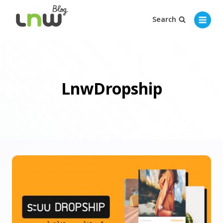
Search
LnwDropship