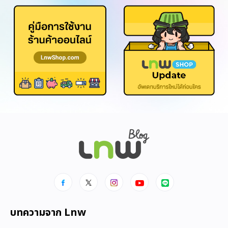
บทความจาก Lnw