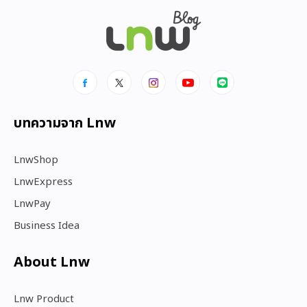
บทความจาก Lnw
LnwShop
LnwExpress
LnwPay
Business Idea
About Lnw​
Lnw Product