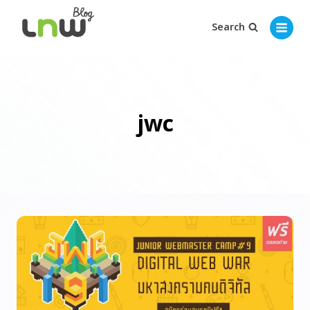
Search
jwc