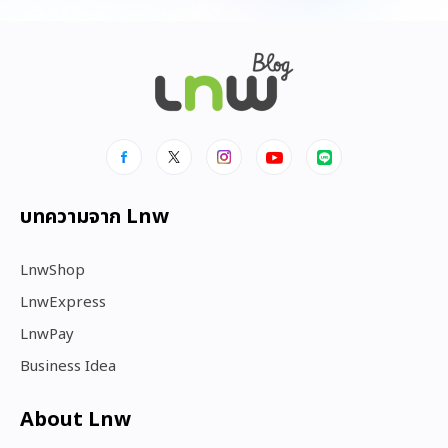
บทความจาก Lnw
LnwShop
LnwExpress
LnwPay
Business Idea
About Lnw​