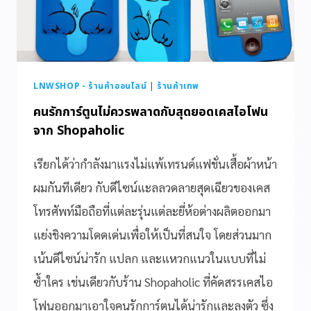
LNWSHOP - ร้านค้าออนไลน์
|
ร้านค้าเทพ
คนรักการ์ตูนไม่ควรพลาดกับสุดยอดเคสไอโฟน
จาก Shopaholic
เรียกได้ว่ากำลังมาแรงไม่แพ้เทรนด์แฟชั่นเสื้อผ้าหน้า
ผมกันทีเดียว กับดีไซน์แะลลวดลายสุดเฉียวของเคส
โทรศัพท์มือถือที่แต่ละรุ่นแต่ละยี่ห้อต่างผลิตออกมา
แย่งชิงความโดดเด่นเพื่อให้เป็นที่สนใจ โดยส่วนมาก
เน้นดีไซน์น่ารัก แปลก และแหวกแนวในแบบที่ไม่
ซ้ำใคร เช่นเดียวกับร้าน Shopaholic ที่คัดสรรเคสไอ
โฟนออกมาเอาใจคนรักการ์ตูนได้น่ารักและลงตัว ซึ่ง